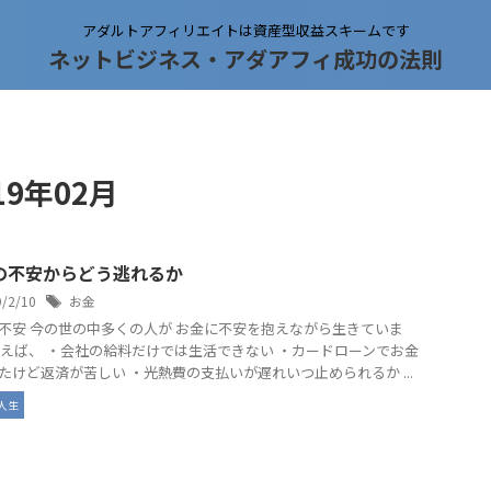
アダルトアフィリエイトは資産型収益スキームです
ネットビジネス・アダアフィ成功の法則
9年02月
の不安からどう逃れるか
9/2/10
お金
不安 今の世の中多くの人が お金に不安を抱えながら生きていま
例えば、 ・会社の給料だけでは生活できない ・カードローンでお金
たけど返済が苦しい ・光熱費の支払いが遅れいつ止められるか ...
人生